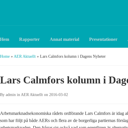
Hem
Rapporter
Annat material
Presentationer
Home
»
AER Aktuellt
»
Lars Calmfors kolumn i Dagens Nyheter
Lars Calmfors kolumn i Dag
By
admin
in
AER Aktuellt
on
2016-03-02
Arbetsmarknadsekonomiska rådets ordförande Lars Calmfors är idag ak
som har följt på både AERs och flera av de borgerliga partiernas förs
arbetsmarknaden. Den frågar sig också vad som egentligen är alternative